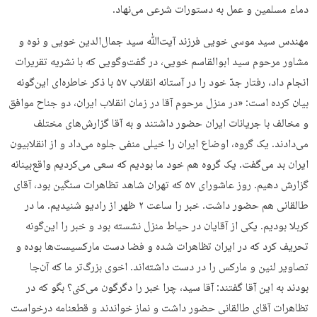
دماء مسلمین و عمل به دستورات شرعی می‌نهاد.
مهندس سید موسی خویی فرزند آیت‌ﷲ سید جمال‌الدین خویی و نوه و
مشاور مرحوم سید ابوالقاسم خویی، در گفت‌وگویی که با نشریه تقریرات
انجام داد، رفتار جدّ خود را در آستانه انقلاب ۵۷ با ذکر خاطره‌ای این‌گونه
بیان کرده است: «در منزل مرحوم آقا در زمان انقلاب ایران، دو جناح موافق
و مخالف با جریانات ایران حضور داشتند و به آقا گزارش‌های مختلف
می‌دادند. یک گروه، اوضاع ایران را خیلی منفی جلوه می‌داد و از انقلابیون
ایران بد می‌گفت. یک گروه هم خود ما بودیم که سعی می‌کردیم واقع‌بینانه
گزارش دهیم. روز عاشورای ۵۷ که تهران شاهد تظاهرات سنگین بود، آقای
طالقانی هم حضور داشت. خبر را ساعت ۲ ظهر از رادیو شنیدیم. ما در
کربلا بودیم. یکی از آقایان در حیاط منزل نشسته بود و خبر را این‌گونه
تحریف کرد که در ایران تظاهرات شده و فضا دست مارکسیست‌ها بوده و
تصاویر لنین و مارکس را در دست داشته‌اند. اخوی بزرگ‌تر ما که آن‌جا
بودند به این آقا گفتند: آقا سید، چرا خبر را دگرگون می‌کنی؟ بگو که در
تظاهرات آقای طالقانی حضور داشت و نماز خواندند و قطعنامه درخواست