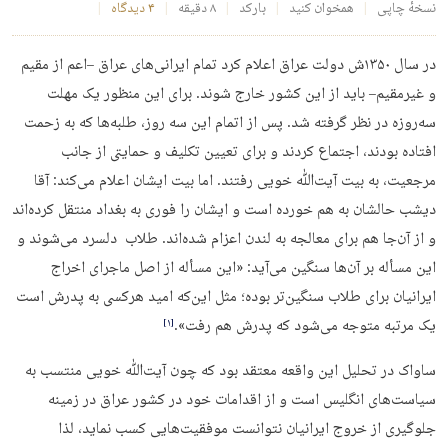
نسخهٔ چاپی
همخوان کنید
بارکد
۸ دقیقه
۴ دیدگاه
در سال ۱۳۵۰ش دولت عراق اعلام کرد تمام ایرانی‌های عراق –اعم از مقیم
و غیرمقیم– باید از این کشور خارج شوند. برای این منظور یک مهلت
سه‌روزه در نظر گرفته شد. پس از اتمام این سه روز، طلبه‌ها که به زحمت
افتاده بودند، اجتماع کردند و برای تعیین تکلیف و حمایتی از جانب
مرجعیت، به بیت آیت‌ﷲ خویی رفتند. اما بیت ایشان اعلام می‌کند: آقا
دیشب حالشان به هم خورده است و ایشان را فوری به بغداد منتقل کرده‌اند
و از آن‌جا هم برای معالجه به لندن اعزام شده‌اند. طلاب دلسرد می‌شوند و
این مسأله بر آن‌ها سنگین می‌آید: «این مسأله از اصل ماجرای اخراج
ایرانیان برای طلاب سنگین‌تر بوده؛ مثل این‌که امید هرکسی به پدرش است
یک مرتبه متوجه می‌شود که پدرش هم رفت».
‏[۱]‎
ساواک در تحلیل این واقعه معتقد بود که چون آیت‌ﷲ خویی منتسب به
سیاست‌های انگلیس است و از اقدامات خود در کشور عراق در زمینه
جلوگیری از خروج ایرانیان نتوانست موفقیت‌هایی کسب نماید، لذا