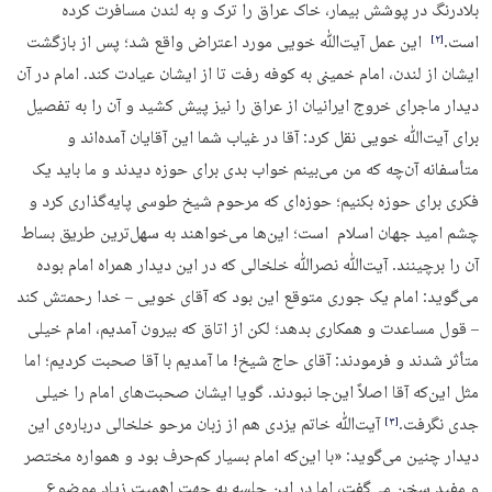
بلادرنگ در پوشش بیمار، خاک عراق را ترک و به لندن مسافرت کرده
است.
این عمل آیت‌ﷲ خویی مورد اعتراض واقع شد؛ پس از بازگشت
‏[۲]‎
ایشان از لندن، امام خمینی به کوفه رفت تا از ایشان عیادت کند. امام در آن
دیدار ماجرای خروج ایرانیان از عراق را نیز پیش کشید و آن را به تفصیل
برای آیت‌ﷲ خویی نقل کرد: آقا در غیاب شما این آقایان آمده‌اند و
متأسفانه آن‌چه که من می‌بینم خواب بدی برای حوزه دیدند و ما باید یک
فکری برای حوزه بکنیم؛ حوزه‌ای که مرحوم شیخ طوسی پایه‌گذاری کرد و
چشم امید جهان اسلام است؛ این‌ها می‌خواهند به سهل‌ترین طریق بساط
آن را برچینند. آیت‌ﷲ نصرﷲ خلخالی که در این دیدار همراه امام بوده
می‌گوید: امام یک جوری متوقع این بود که آقای خویی – خدا رحمتش کند
– قول مساعدت و همکاری بدهد؛ لکن از اتاق که بیرون آمدیم، امام خیلی
متأثر شدند و فرمودند: آقای حاج شیخ! ما آمدیم با آقا صحبت کردیم؛ اما
مثل این‌که آقا اصلاً این‌جا نبودند. گویا ایشان صحبت‌های امام را خیلی
جدی نگرفت.
آیت‌ﷲ خاتم یزدی هم از زبان مرحو خلخالی درباره‌ی این
‏[۳]‎
دیدار چنین می‌گوید: «با این‌که امام بسیار کم‌حرف بود و همواره مختصر
و مفید سخن می‌گفت، اما در این جلسه به جهت اهمیت زیاد موضوع