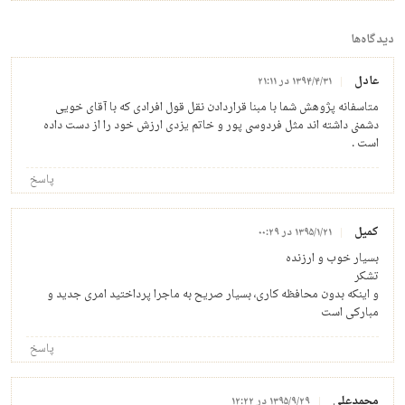
دیدگاه‌ها
عادل
۱۳۹۴/۴/۳۱ در ۲۱:۱۱
متاسفانه پژوهش شما با مبنا قراردادن نقل قول افرادی که با آقای خویی
دشمنی داشته اند مثل فردوسی پور و خاتم یزدی ارزش خود را از دست داده
است .
پاسخ
کمیل
۱۳۹۵/۱/۲۱ در ۰۰:۲۹
بسیار خوب و ارزنده
تشکر
و اینکه بدون محافظه کاری، بسیار صریح به ماجرا پرداختید امری جدید و
مبارکی است
پاسخ
محمدعلی
۱۳۹۵/۹/۲۹ در ۱۲:۲۲