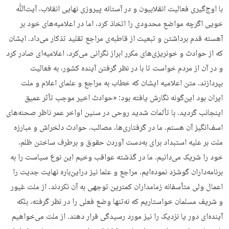
با اوج‌گیری فعالیت انقلابیون و در آستانه پیروزی نهایی انقلاب، آیت‌ﷲ
خویی اگرچه مواضع محدودی را اتخاذ کرد، اما در اعلامیه‌های خود بر
آهسته قدم برداشتن و تبعیت از قاطبه‌ی مراجع تقلید تذکار می‌داد. ایشان
که از حوادث و خونریزی‌های مکرر ابراز نگرانی می‌کرد، اعلامیه‌ای صادر کرد
و در آن از مردم خواست تا با در نظر گرفتن آینده کشور، به فعالیت
بپردازند. متن اعلامیه ایشان که خطاب به مراجع و علمای اعلام و ملت
ایران بود این‌گونه نگارش یافته بود: «حوادث اخیر موجب تأثر عمیق
اینجانب گردید. با تألمات شدید روحی در سنین اواخر عمر ناظر صحنه‌های
اسف‌انگیز آن هستم. ما در گرفتاری‌ها، مصائب، حوادث دلخراش و مبارزه
ملت بر علیه استبداد برای به‌دست آوردن حقوق و برطرف ساختن ظلم،
خود را شریک می‌دانیم. ما در گذشته عواقب وخیم این نوع سیاست را به
برنامه‌داران گوشزد نموده‌ایم. مراجع و علما نیز دراین‌باره نهایت جدیت را
اعمال ولی متأسفانه زمامداران کمترین توجهی به آن نکردند. از ملت غیور
و شریف مسلمان خواستاریم که نه‌تنها وضع فعلی را در نظر گرفته، بلکه
آینده‌ای دور یا نزدیک را نیز مورد رسیدگی قرار دهند. از ملت می‌خواهیم