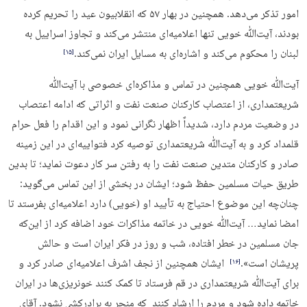
امور تذکر می‌دهد. همچنین در بهار ۵۷ که انقلابیون عید را تحریم کرده
بودند، آیت‌ﷲ خویی تنها اعلامیه‌ای منتشر می‌کند و تجاوز اسراییل به
لبنان را محکوم می‌کند و اشاره‌ای به مسایل ایران نمی‌کند.
‏[۱۵]‎
آیت‌ﷲ خویی همچنین در تماس و مذاکره‌ای خصوصی با آیت‌ﷲ
شریعتمداری، از اعتصاب کارکنان صنعت نفت و اثراتی که ادامه اعتصاب
در وضعیت مردم دارد، شدیداً اظهار نگرانی نمود و این اقدام را فعل حرام
قلمداد کرد و به آیت‌ﷲ شریعتمداری توصیه کرد فتواییه‌ای در این زمینه
صادر و کارکنان متدین صنعت نفت را به رفتن سر کار دعوت نماید؛ تا بدین
طریق حیات مسلمین حفظ شود؛ ایشان در بخشی از این تماس می‌گوید:
چنان‌چه این موضوع احتیاج به تأیید او (خویی) دارد اعلامیه‌ای بفرستد تا
امضا نماید… آیت‌ﷲ خویی در خاتمه مذاکرات خود اضافه کرد از این‌که
جان مسلمین در خطر افتاده، شب و روز در فکر ایران است و حالش
پریشان است».
ایشان همچنین از نجف اشرف اعلامیه‌ای صادر کرد و
‏[۱۶]‎
برای آیت‌ﷲ شریعتمداری در قم فرستاد تا کمک کنند خونریزی‌ها در ایران
خاتمه داده شود و مردم را ارشاد کنند که منجر به برادرکشی نشود. آقای