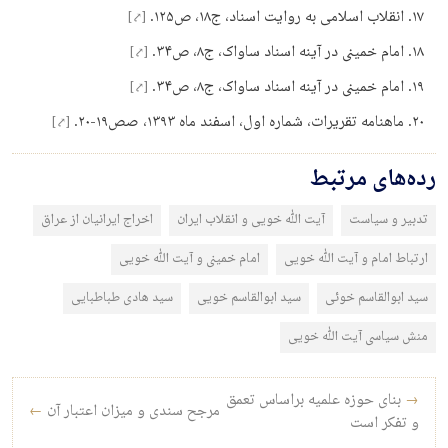
انقلاب اسلامی به روایت اسناد، ج۱۸، ص۱۲۵.
[⤤]
امام خمینی در آینه اسناد ساواک، ج۸، ص۳۴.
[⤤]
امام خمینی در آینه اسناد ساواک، ج۸، ص۳۴.
[⤤]
ماهنامه تقریرات، شماره اول، اسفند ماه ۱۳۹۳، صص۱۹-۲۰.
[⤤]
رده‌های مرتبط
تدبیر و سیاست
آیت الله خویی و انقلاب ایران
اخراج ایرانیان از عراق
ارتباط امام و آیت الله خویی
امام خمینی و آیت الله خویی
سید ابوالقاسم خوئی
سید ابوالقاسم خویی
سید هادی طباطبایی
منش سیاسی آیت الله خویی
راه‌بری نوشته
→
بنای حوزه علمیه براساس تعمق
مرجح سندی و میزان اعتبار آن
←
و تفکر است