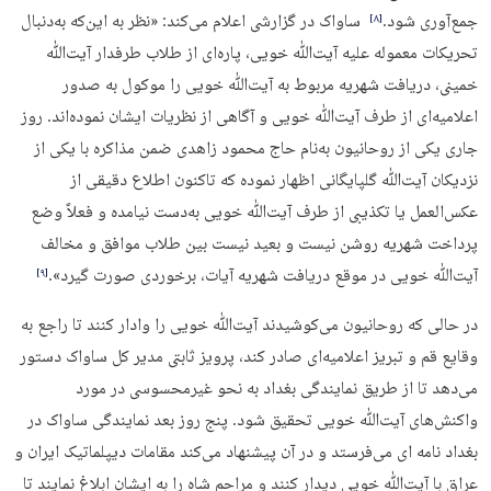
جمع‌آوری شود.
ساواک در گزارشی اعلام می‌کند: «نظر به این‌که به‌دنبال
‏[۸]‎
تحریکات معموله علیه آیت‌ﷲ خویی، پاره‌ای از طلاب طرفدار آیت‌ﷲ
خمینی، دریافت شهریه مربوط به آیت‌ﷲ خویی را موکول به صدور
اعلامیه‌ای از طرف آیت‌ﷲ خویی و آگاهی از نظریات ایشان نموده‌اند. روز
جاری یکی از روحانیون به‌نام حاج محمود زاهدی ضمن مذاکره با یکی از
نزدیکان آیت‌ﷲ گلپایگانی اظهار نموده که تاکنون اطلاع دقیقی از
عکس‌العمل یا تکذیبی از طرف آیت‌ﷲ خویی به‌دست نیامده و فعلاً وضع
پرداخت شهریه روشن نیست و بعید نیست بین طلاب موافق و مخالف
آیت‌ﷲ خویی در موقع دریافت شهریه آیات، برخوردی صورت گیرد».
‏[۹]‎
در حالی که روحانیون می‌کوشیدند آیت‌ﷲ خویی را وادار کنند تا راجع به
وقایع قم و تبریز اعلامیه‌ای صادر کند، پرویز ثابتی مدیر کل ساواک دستور
می‌دهد تا از طریق نمایندگی بغداد به نحو غیرمحسوسی در مورد
واکنش‌های آیت‌ﷲ خویی تحقیق شود. پنج روز بعد نمایندگی ساواک در
بغداد نامه ای می‌فرستد و در آن پیشنهاد می‌کند مقامات دیپلماتیک ایران و
عراق با آیت‌ﷲ خویی دیدار کنند و مراحم شاه را به ایشان ابلاغ نمایند تا