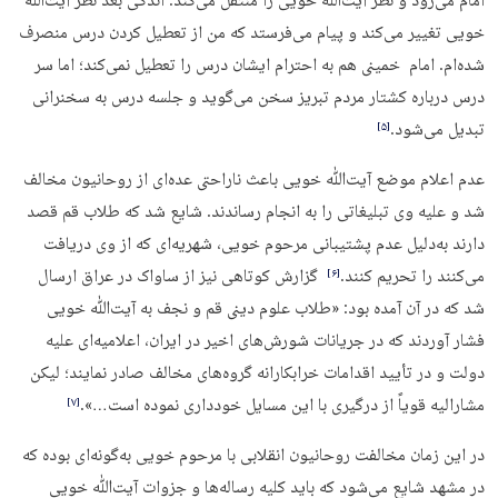
امام می‌رود و نظر آیت‌ﷲ خویی را منتقل می‌کند. اندکی بعد نظر آیت‌ﷲ
خویی تغییر می‌کند و پیام می‌فرستد که من از تعطیل کردن درس منصرف
شده‌ام. امام خمینی هم به احترام ایشان درس را تعطیل نمی‌کند؛ اما سر
درس درباره کشتار مردم تبریز سخن می‌گوید و جلسه درس به سخنرانی
تبدیل می‌شود.
‏[۵]‎
عدم اعلام موضع آیت‌ﷲ خویی باعث ناراحتی عده‌ای از روحانیون مخالف
شد و علیه وی تبلیغاتی را به انجام رساندند. شایع شد که طلاب قم قصد
دارند به‌دلیل عدم پشتیبانی مرحوم خویی، شهریه‌ای که از وی دریافت
می‌کنند را تحریم کنند.
گزارش کوتاهی نیز از ساواک در عراق ارسال
‏[۶]‎
شد که در آن آمده بود: «طلاب علوم دینی قم و نجف به آیت‌ﷲ خویی
فشار آوردند که در جریانات شورش‌های اخیر در ایران، اعلامیه‌ای علیه
دولت و در تأیید اقدامات خرابکارانه گروه‌های مخالف صادر نمایند؛ لیکن
مشارالیه قویاً از درگیری با این مسایل خودداری نموده است…».
‏[۷]‎
در این زمان مخالفت روحانیون انقلابی با مرحوم خویی به‌گونه‌ای بوده که
در مشهد شایع می‌شود که باید کلیه رساله‌ها و جزوات آیت‌ﷲ خویی