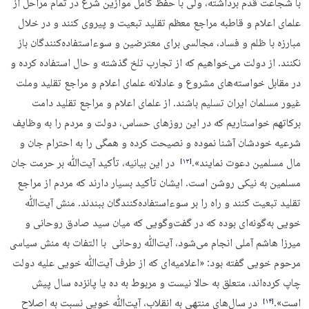
با شجاعت قدم برداشته، ولی با حفظ کامل موازین شرع در تمام مراحل از
علمای اعلام و قاطبه مراجع معظم تقلید تبعیت و پیروی کنند و در خلال
مبارزه با ظلم و فساد، مجالسی برای معترضین و سوءاستفاده‌کنندگان باز
نکنند. از دولت می‌خواهیم که از تجارب تلخ گذشته و حال استفاده کرده و
در مقابل خواسته‌های مشروع و عادلانه علمای اعلام و مراجع تقلید وملت
غیور مسلمان ایران تسلیم باشند. از علمای اعلام و مراجع تقلید دامت
برکاتهم خواستاریم که در این روزهای حساس، دولت و مردم را به وظایف
شرعیه خودشان آشنا نموده و نصیحت کرده و همگی را به احترام جان و
مال مسلمین دعوت نمایند».
در این بیانیه، تأکید آیت‌ﷲ بر حرمت جان
‏[۱۳]‎
مسلمین به نیکی روشن است. ایشان تأکید بسیار دارند که مردم از مراجع
تقلید تبعیت کنند و راه را بر سوء‌استفاده‌کنندگان ببندند. منش آیت‌ﷲ
خویی به‌گونه‌ای بوده که در گفت‌وگویی که میان سید صادق روحانی و
میرزا هاشم آملی انجام می‌شود، آیت‌ﷲ روحانی با التفات به منش سیاسی
مرحوم خویی گفته بود: «اعلامیه‌ای که از طرف آیت‌ﷲ خویی علیه دولت
چاپ کرده‌اند، متعلق به حالا نیست و مربوط به ده یا پانزده سال پیش
است».
در سال‌های منتهی به انقلاب، آیت‌ﷲ خویی نسبت به اصلاح
‏[۱۴]‎