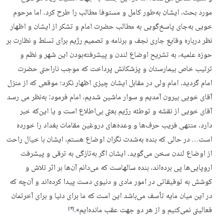
مورد بحث، ایشان به‌طور کامل و مستوفا مطالب را طرح کرد. اما مرحوم
خویی به‌جای پاسخ‌گویی به مطالب حضرت امام و تشکر از ایشان و اظهار
نظر درباره وقایع جاری نجف و برنامه و تصمیم رژیم برای تسلط و نظارت بر
حوزه علمیه، به تشریح اوضاع لندن و پیشرفته‌بودن این شهر و نظم و
ترتیب خاص بیمارستان و پزشکانش پرداخت که موجب ناراحتی حضرت
امام گردید. امام ولی در مقابل ایشان چیزی اظهار نکرد؛ موقعی که از منزل
آقای خویی بیرون آمدیم و سوار ماشین شدیم، امام فرمود: به‌نظر می رسد
آقای خویی از نقشه و توطئه رژیم بعثی بی‌اطلاع است و یا این‌که خبر
دارد، منتهی فریب حرف‌ها و وعده‌های دروغین مقامات بغداد را خورده
است… در حالی که بنده به‌شدت نگران اوضاع هستم، ایشان با خیال راحت
از اوضاع لندن سخن می‌گوید. ایشان اگر به‌تازگی به ترقی و پیشرفت
اروپایی‌ها پی برده‌اند، بنده سالهاست که می‌دانم آن‌ها بر اثر تلاش و
کوشش به توفیقاتی در امور مادی و دنیوی دست پیدا کرده‌اند و آن‌چه که
در این میان مایه تأسف می‌باشد این است که ما برای دنیا و برای آخرتمان
فعالیتی نمی‌کنیم و از هر دو جهت عقب مانده‌ایم».
‏[۴]‎