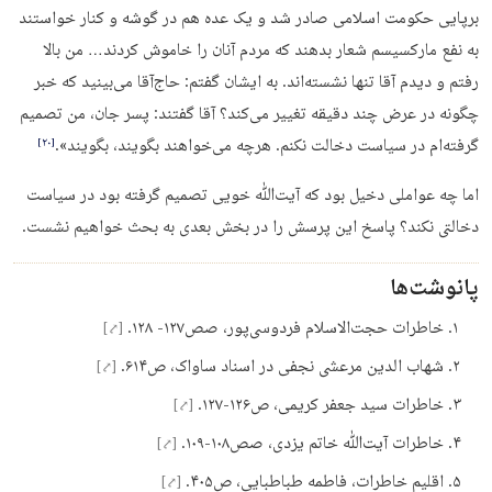
برپایی حکومت اسلامی صادر شد و یک عده هم در گوشه و کنار خواستند
به نفع مارکسیسم شعار بدهند که مردم آنان را خاموش کردند… من بالا
رفتم و دیدم آقا تنها نشسته‌اند. به ایشان گفتم: حاج‌آقا می‌بینید که خبر
چگونه در عرض چند دقیقه تغییر می‌کند؟ آقا گفتند: پسر جان، من تصمیم
گرفته‌ام در سیاست دخالت نکنم. هرچه می‌خواهند بگویند، بگویند».
‏[۲۰]‎
اما چه عواملی دخیل بود که آیت‌ﷲ خویی تصمیم گرفته بود در سیاست
دخالتی نکند؟ پاسخ این پرسش را در بخش بعدی به بحث خواهیم نشست.
پانوشت‌ها
خاطرات حجت‌الاسلام فردوسی‌پور، صص۱۲۷- ۱۲۸.
[⤤]
شهاب الدین مرعشی نجفی در اسناد ساواک، ص۶۱۴.
[⤤]
خاطرات سید جعفر کریمی، ص۱۲۶-۱۲۷.
[⤤]
خاطرات آیت‌الله خاتم یزدی، صص۱۰۸-۱۰۹.
[⤤]
اقلیم خاطرات، فاطمه طباطبایی، ص۴۰۵.
[⤤]