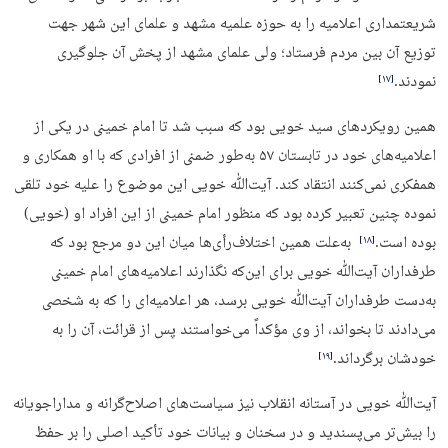
شریعتمداری اعلامیه را به حوزه علمیه مشهد و علمای این شهر جهت
توزیع آن بین مردم فرستاد؛ ولی علمای مشهد از پخش آن جلوگیری
نمودند.
‏[۱۷]‎
همین رویکردهای سید خویی بود که سبب شد تا امام خمینی در یکی از
اعلامیه‌های خود در تابستان ۵۷ به‌طور ضمنی از افرادی که با او همکاری و
همفکری نمی‌کنند انتقاد کند. آیت‌ﷲ خویی این موضوع را علیه خود تلقی
نموده چنین تعبیر کرده بود که منظور امام خمینی از این افراد او (خویی)
بوده است.
به‌علت همین اختلاف‌رأی‌ها میان این دو مرجع بود که
‏[۱۸]‎
طرفداران آیت‌ﷲ خویی برای این‌که نگذارند اعلامیه‌های امام خمینی
به‌دست طرفداران آیت‌ﷲ خویی برسد، هر اعلامیه‌ای را که به شخصی
می‌دادند تا بخواند، از وی مؤکداً می‌خواستند پس از قرائت، آن را به
خودشان برگرداند.
‏[۱۹]‎
آیت‌ﷲ خویی در آستانه انقلاب نیز سیاست‌های اصلاح‌گرانه و مداراجویانه
را بیش‌تر می‌پسندید و در سخنان و بیانات خود تأکید اصلی را بر حفظ